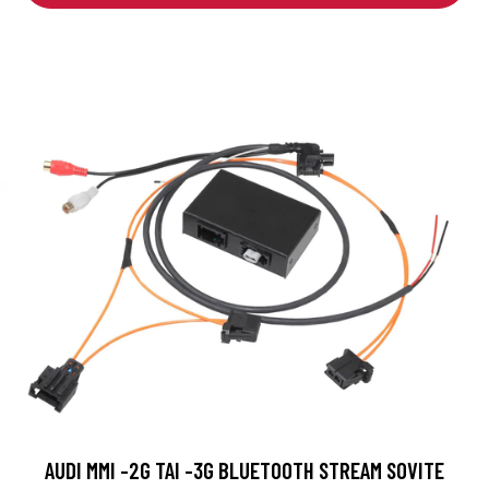
AUDI MMI -2G TAI -3G BLUETOOTH STREAM SOVITE